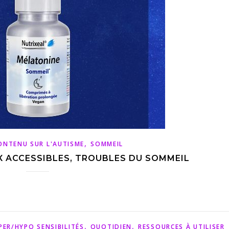
,
ONTENU SUR L'AUTISME
SOMMEIL
X ACCESSIBLES, TROUBLES DU SOMMEIL
,
,
PER/HYPO SENSIBILITÉS
QUOTIDIEN
RESSOURCES À UTILISER